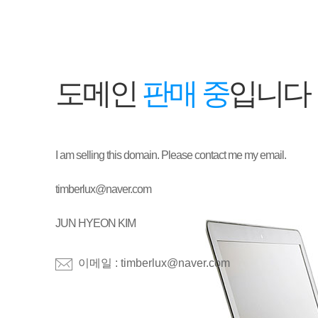
도메인
판매 중
입니다
I am selling this domain. Please contact me my email.
timberlux@naver.com
JUN HYEON KIM
이메일 : timberlux@naver.com